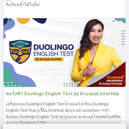
เทคนิค Reading ของครูเจี๊ยบกันมาก (ทดลองเรียน IELTS ฟรี
ถึงเรียนซ้ำได้ไม่อั้น!
คอร์ส Reading ที่ลิงค์นี้
https://opendurian.com/ielts_reading#productContent
)
Overview ข้อสอบ IELTS Reading
เทคนิคการทำข้อสอบ IELTS Reading
คำถามประเภท Questions & Answers
คำถามประเภท Fill in the blanks (Diagram, Table,
Information, Process)
คำถามประเภท True/False/Not Given และ Yes/No/Not
Given
คำถามประเภท Multiple Choices (1 answer, multiple
answers)
คำภามประเภท Matching (Headings/Titles, Information-
คอร์สติว Duolingo English Test by KruJeab InterHub
Paragraph, Names-Descriptions)
เตรียมสอบ Duolingo English Test ด้วยคอร์สเรียน Duolingo
คำถามประเภท Summary Completion (มี choices, ไม่มี
English Test กับครูเจี๊ยบ Interhub อัดแน่นด้วยเทคนิคการทำ
choices)
ข้อสอบ Duolingo English Test ทุกรูปแบบ พาตะลุยโจทย์พร้อมพิชิต
IELTS Reading Passage 1
คะแนน Duolingo 120+
IELTS Reading Passage 2