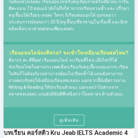
ไม่ต้องห่วงเลยค่ะ เรียนออนไลน์กับครูเจี๊ยบจ่ายครั้งเดียวจบ การัน
ตีคะแนน 7.0 สอบแล้วยังไม่ถึงก็สามารถเรียนทวนซ้ำ และ ปรึกษา
ครูเจี๊ยบได้เรื่อยๆ เลยค่ะ ใครๆ ก็เรียนต่อนอกได้ บอกเลยว่า
ประสบการณ์สอนกว่า 20 ปี ครูเจี๊ยบเชี่ยวชาญในเรื่องนี้ และมีเท
คอร์สเรียน IELTS ออนไลน์ของเรา
คนิคเด็ดๆ มาช่วยทุกคนเพียบเลยค่ะ
ที่นี่รองรับการเรียน IELTS Online โดยผู้เรียนจะสามารถรับชม
คลิปการสอนได้ผ่านทางออนไลน์ หลังจากที่ผู้เรียนชำระเงิน
เรียบร้อยแล้ว จะสามารถ Log in เข้าระบบเพื่อเรียนออนไลน์ได้
เรียนออนไลน์จะดีหรอ? จะเข้าใจเหมือนเรียนสดไหม?​
สามารถเลือกเวลาเรียนเองได้ หรือรับชมย้อนหลังได้แบบไม่อั้น
ดีมากๆ ค่ะ ดีที่สุด! เรียนออนไลน์ จะเรียนที่ไหน เมื่อไหร่ก็ได้
(ภายในระยะเวลาของคอร์ส)
นักเรียนไทยในต่างประเทศเลือกเรียนกับครูเจี๊ยบเยอะมากๆ เรียน
ไม่ทันก็ไม่ต้องกังวลสามารถย้อนไปเรียนซ้ำได้ แถมยังสามารถ
เหมาะสำหรับผู้ที่มีข้อจำกัดในเรื่องของเวลาและในเรื่องของ
ถามตอบกับครูได้เหมือนเรียนสดเลยล่ะ นอกจากนี้ยังมีตรวจงาน
การเดินทาง เพราะการเรียน IELTS ออนไลน์ สามารถเรียนได้
Writing & Reading ให้นักเรียนด้วยนะ บอกเลยว่าไม่ต่างจาก
ทุกที่ทุกเวลา หากมีอุปกรณ์ที่สามารถเชื่อมต่ออินเตอร์เน็ตได้
คลาสสดเลยค่ะ แถมยังมีข้อดีที่เหนือกว่าในหลายๆ ด้านด้วยนะ
ที่ผ่านมามีผู้ที่เรียน IELTS ออนไลน์หลายๆ คน ชื่นชอบการ
เรียนแบบออนไลน์ เพราะทำให้จัดสรรเวลาในชีวิตได้ง่ายขึ้น
และการเรียนออนไลน์ก็ไม่ได้เป็นอุปสรรคต่อการทำความ
ดูเพิ่มเติม
เข้าใจในเนื้อหาการสอน สำหรับใครที่ยังอยู่ในช่วงตัดสินใจ
สามารถทดลองติว IELTS ฟรีก่อนได้โดยไม่มีค่าใช้จ่าย ไม่มี
บทเรียน คอร์สติว Kru Jeab IELTS Academic 4
ข้อผูกมัดใดๆ อยากรู้ว่า skills ไหนครูเจี๊ยบสอนยังไง ไปลอง