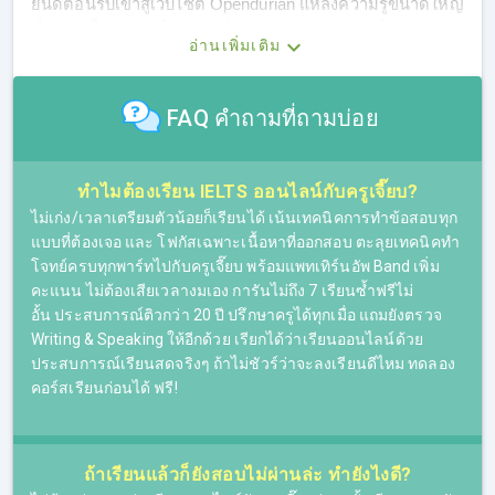
ยินดีต้อนรับเข้าสู่เว็บไซต์ Opendurian แหล่งความรู้ขนาดใหญ่
ที่พร้อมเป็นตัวช่วยให้ทุกคนได้พิชิตเป้าหมายอย่างใจ สำหรับ
อ่านเพิ่มเติม
ตอนนี้พวกเราอยู่กันที่หน้าติว IELTS ที่พร้อมตอบโจทย์ความ
ต้องการสำหรับคนที่กำลังมองหาที่เรียน IELTS Online
FAQ คำถามที่ถามบ่อย
เรามีคอร์สเรียน IELTS แบบครบวงจร พร้อมติวทั้ง 4 Skills
เหมาะสำหรับผู้ที่ต้องการติวสอบ IELTS โดยเฉพาะ เมื่อเรียน
IELTS จบคอร์สก็พร้อมสอบ ที่นี่มีคอร์สเรียน IELTS ให้เลือก
ทำไมต้องเรียน IELTS ออนไลน์กับครูเจี๊ยบ?
ครบ ไม่ว่าผู้เรียนจะอ่อนทักษะไหนก็ตาม พื้นฐานอ่อนหรือพื้น
ฐานดีอยู่แล้ว ก็สามารถเลือกคอร์สเรียน IELTS ที่เหมาะกับตัว
ไม่เก่ง/เวลาเตรียมตัวน้อยก็เรียนได้ เน้นเทคนิคการทำข้อสอบทุก
เองได้ โดยผู้เรียนจะได้ติวสอบ IELTS กับครูเจี๊ยบ ติวเตอร์ที่
แบบที่ต้องเจอ และ โฟกัสเฉพาะเนื้อหาที่ออกสอบ ตะลุยเทคนิคทำ
สั่งสมประสบการณ์มากว่า 25 ปี ทั้งเส้นทางการสอนภาษา
โจทย์ครบทุกพาร์ทไปกับครูเจี๊ยบ พร้อมแพทเทิร์นอัพ Band เพิ่ม
อังกฤษและการติว IELTS ที่ช่วยให้ใครหลายๆ คน สามารถทำ
คะแนน ไม่ต้องเสียเวลางมเอง การันไม่ถึง 7 เรียนซ้ำฟรีไม่
คะแนนสอบได้ตามเป้า และพิชิตเป้าหมายได้สำเร็จ ไม่ว่าจะ
อั้น ประสบการณ์ติวกว่า 20 ปี ปรึกษาครูได้ทุกเมื่อ แถมยังตรวจ
เรียนต่อต่างประเทศใน ม.ดังติดอันดับโลก หรือเรียนต่อใน
Writing & Speaking ให้อีกด้วย เรียกได้ว่าเรียนออนไลน์ด้วย
ประเทศ ม.ดัง คณะต่างๆ หรือแม้กระทั่งใช้เป็นองค์ประกอบใน
ประสบการณ์เรียนสดจริงๆ ถ้าไม่ชัวร์ว่าจะลงเรียนดีไหม ทดลอง
การขอวีซ่าทำงานต่างประเทศ ฯลฯ
คอร์สเรียนก่อนได้ ฟรี!
ถ้าเรียนแล้วก็ยังสอบไม่ผ่านล่ะ ทำยังไงดี?