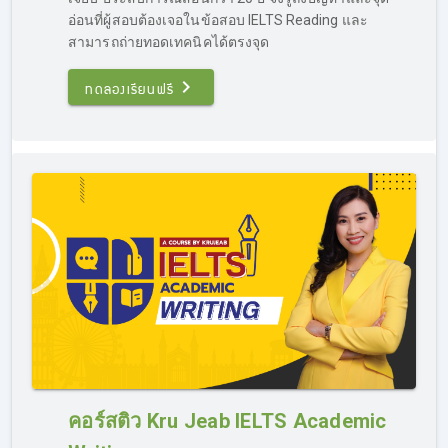
IELTS โดยเนื้อหาในส่วนของ Grammar จะสามารถนำไปต่อย
อ่อนที่ผู้สอบต้องเจอในข้อสอบ IELTS Reading และ
อดการ
เรียน IELTS Writing ได้ (ทดลองเรียน IELTS ฟรี
สามารถถ่ายทอดเทคนิคได้ตรงจุด
คอร์ส Grammar ที่ลิงค์นี้
https://opendurian.com/ielts_grammar/
)
ทดลองเรียนฟรี
รีบสอบ IELTS ติวได้ไหม?
ที่นี่มีคอร์สติว IELTS เร่งรัด สำหรับคนรีบสอบ โดยเนื้อหาใน
คอร์ส จะเน้นการสอนแบบรวบรัด แต่ครบถ้วน การสอนอาจจะ
คอร์สติว Kru Jeab IELTS Academic
ไปเร็วหน่อย โดยจะเน้นเทคนิคขั้นสูง เป็นการติวสอบ IELTS