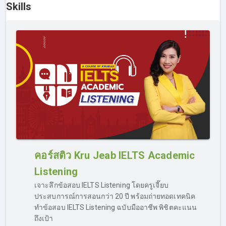
Skills
เรียนกันได้ในแต่ละหน้าของ skills นั้นๆ เลย
คอร์สติว Kru Jeab IELTS Academic
Listening
หากเรียน IELTS ออนไลน์ไม่เข้าใจ ทำอย่างไร?
เจาะลึกข้อสอบ IELTS Listening โดยครูเจี๊ยบ
คอร์สเรียน IELTS ของเรา รองรับเรื่องการ “ตอบคำถาม” กรณี
ประสบการณ์การสอนกว่า 20 ปี พร้อมถ่ายทอดเทคนิค
ที่ผู้เรียนเรียนไม่เข้าใจ มีข้อสงสัยที่ต้องการถามเพิ่มเติมจาก
ทำข้อสอบ IELTS Listening ฉบับมืออาชีพ พิชิตคะแนน
เนื้อหาในคลิปสอน สามารถส่งคำถามเข้าไปถามได้ทาง Inbox
ถึงเป้า