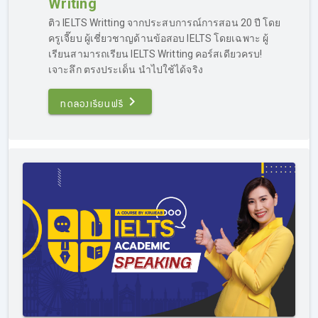
Writing
โดยเฉพาะ เน้นการอัพ Band เป็นหลัก โดยคอร์สติว IELTS
เร่งรัด จะค่อนข้างเหมาะกับคนที่มีพื้นฐานอยู่แล้ว เพราะ
ติว IELTS Writting จากประสบการณ์การสอน 20 ปี โดย
เทคนิคหลายอย่าง ผู้เรียนต้องเข้าใจในหลักการภาษาอังกฤษ
ครูเจี๊ยบ ผู้เชี่ยวชาญด้านข้อสอบ IELTS โดยเฉพาะ ผู้
พอสมควร
เรียนสามารถเรียน IELTS Writting คอร์สเดียวครบ!
เจาะลึก ตรงประเด็น นำไปใช้ได้จริง
ที่ผ่านมาเคยมีผู้ที่เรียน IELTS ลงคอร์สติว IELTS เร่งรัด ก่อน
สอบเพียง 2 สัปดาห์ ก็สามารถพิชิต Band 7.0 ได้ แต่โดยเฉลี่ย
ทดลองเรียนฟรี
แล้วผู้ที่เรียน IELTS ในคอร์สติว IELTS เร่งรัดมักจะเรียนก่อน
สอบประมาณ 1 เดือนครึ่งถึง 2 เดือน ก็สามารถลงสนามสอบ
จริงและพิชิต Band ได้ตามเป้า
ติว IELTS เร่งรัด ถือเป็นอีกหนึ่งคอร์สยอดนิยมของเรา มีผู้ที่
ต้องการติวสอบ IELTS จำนวนไม่น้อย ที่ต้องการติวภายใน
ระยะเวลาสั้นๆ เพราะรีบใช้คะแนนสอบ โดยคอร์สของเราก็
ตอบโจทย์ส่วนนี้เป็นอย่างดี เพราะผู้เรียนจำนวนมาก ที่ลง
คอร์สติว IELTS เร่งรัดก็สามารถทำคะแนนสอบได้ตามที่ตั้งเป้า
ไว้
สำหรับใครที่สนใจ
ติว IELTS เร่งรัด และต้องการประเมินพื้น
ฐานภาษาอังกฤษของตนเองเบื้องต้นว่าสามารถเรียนได้หรือไม่
แนะนำให้สอบถามข้อมูลได้ทาง Inbox บน Facebook :
Kru