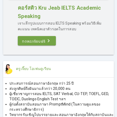
Jeab IELTS คอร์สติวไอเอลออนไลน์ การันตี 7.0
คอร์สติว Kru Jeab IELTS Academic
Speaking
เจาะลึกรูปแบบการสอบ IELTS Speaking พร้อมวิธีเพิ่ม
คะแนน เทคนิคเอาตัวรอดในการสอบ
ทดลองเรียนฟรี
คอร์สเรียน IELTS ออนไลน์ Kru Jeab
ครูเจี๊ยบ โอเพ่นดูเรียน
IELTS 4 Skills
เรียน IELTS ออนไลน์กับครูเจี๊ยบ ติว IELTS มีให้เลือกทั้ง
ประสบการณ์สอนภาษาอังกฤษ กว่า 25 ปี
Academic & General Training
ครบทุกเนื้อหาที่ต้องรู้ใน
ส่งลูกศิษย์ถึงฝันมาแล้วกว่า 20,000 คน
แต่ละทักษะ รูปแบบข้อสอบ เทคนิคการทำโจทย์แต่ละแบบ ทุก
ผู้เชี่ยวชาญการสอน IELTS, SAT Verbal, CU-TEP, TOEFL, GED,
เคล็ดลับจากประสบการณ์กว่า 20 ปี ครูเจี๊ยบได้รวบรวมไว้ให้ผู้
TOEIC, Duolingo English Test ฯลฯ
เรียนทุกคนในคอร์สนี้แล้วค่ะ
ผู้ก่อตั้งสถาบันสอนภาษา PromptMind (ในความดูแลของ
กระทรวงศึกษาธิการ)
วิทยากรรับเชิญไปบรรยายและสอนภาษาอังกฤษให้กับสถาบันและ