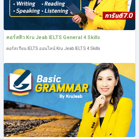
เรียน IELTS Writing ประสบความสำเร็จในการทำข้อสอบ
สามารถพิชิต Band ได้ตามเป้า (ทดลองเรียน IELTS ฟรี เรียน
IELTS Writing ที่ลิงค์นี้
https://opendurian.com/ielts_writing#productContent
)
คอร์สติว Kru Jeab IELTS General 4 Skills
ภาพรวม และวิเคราะห์ข้อสอบ IELTS Writing รู้แนว
คอร์สเรียน IELTS ออนไลน์ Kru Jeab IELTS 4 Skills
ข้อสอบว่าประกอบด้วยอะไรบ้าง
พื้นฐานการเขียน เริ่มตั้งแต่โครงสร้างประโยค ไปจนถึง
การเขียนระดับ Advanced
ไวยากรณ์ และศัพท์ที่จำเป็นในการเขียนเพื่ออัพคะแนนให้
สูงขึ้น
เทคนิคการเขียน สิ่งที่ควร และไม่ควรทำ
ตัวอย่างงานเขียนแต่ละแบบ พร้อมอธิบายให้เข้าใจ นำไป
ใช้ได้จริง
แบบแผนการเขียน และไอเดียในการเขียนงานให้ได้
คะแนนสูง