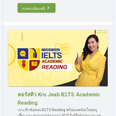
บน Facebook :
Kru Jeab IELTS คอร์สติวไอเอลออนไลน์ กา
รันตี 7.0
โดยคำถามของผู้เรียนจะถูกส่งไปยังครูผู้สอนโดยตรง
ทดลองเรียนฟรี
ก่อนจะส่งคำตอบที่ถูกต้องกลับไปทาง Inbox เช่นกัน ภายใน
เวลาอันรวดเร็ว ผู้เรียนสามารถสบายใจได้ว่าถึงแม้จะเป็นการ
ติว IELTS ออนไลน์ ก็สามารถถาม-ตอบได้เหมือนกับอยู่ใน
ห้องเรียน
พื้นฐานอ่อนติว IELTS ได้ไหม?
อย่างที่ได้กล่าวไปในข้างต้น ว่าเรามีคอร์สติว IELTS ครบวงจร
เหมาะสำหรับผู้เรียนทุกราย แม้ผู้เรียนจะอยู่ในกลุ่ม “พื้นฐาน
อ่อน” ก็สามารถเรียน IELTS ออนไลน์กับเราได้ เพราะเรามี
คอร์สติว Kru Jeab IELTS Academic
คอร์ส Basic Grammar แบบรวบรัด เป็นเนื้อหาสรุปตั้งแต่ต้น
จนจบครบเครื่องเรื่อง Grammar ภาษาอังกฤษ ที่จะทำให้ผู้
Reading
เรียนเข้าใจหลักการ ไวทยากรณ์ละเอียด สามารถนำไปใช้ทำ
เจาะลึกข้อสอบ IELTS Reading พร้อมเทคนิคโดยครู
ข้อสอบในสนามจริงได้ และเป็นการปูพื้นฐานก่อนติวสอบ
เจี๊ยบ ประสบการณ์สอนกว่า 20 ปี จึงรู้ถึงปัญหาและจุด