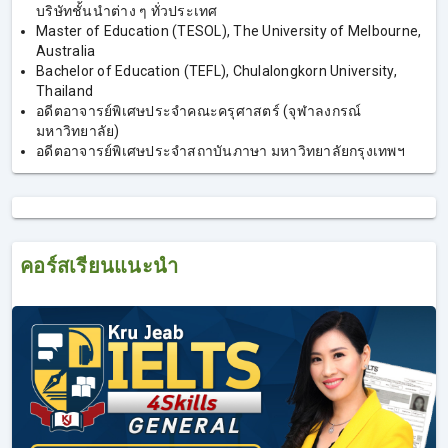
บริษัทชั้นนําต่าง ๆ ทั่วประเทศ
1. คอร์สเรียน IELTS Writing
Master of Education (TESOL), The University of Melbourne,
Australia
Bachelor of Education (TEFL), Chulalongkorn University,
เก็บครบงานเขียนทุกแบบ IELTS Writing Task 1 และ Task 2,
Thailand
อดีตอาจารย์พิเศษประจำคณะครุศาสตร์ (จุฬาลงกรณ์
Pattern อัพคะแนน, โจทย์ Writing สำหรับลองทำจริง และ
มหาวิทยาลัย)
ตรวจงานเขียนฟรี!
อดีตอาจารย์พิเศษประจำสถาบันภาษา มหาวิทยาลัยกรุงเทพฯ
การเรียน IELTS Writing เป็นอีกหนึ่งคอร์สของเรา โดยครูเจี๊ยบ
ยังคงเน้นเทคนิคการเขียน เพื่อให้ได้คะแนนที่สูง ผู้ที่ลงเรียน
IELTS Writing จะได้เพิ่มทักษะการเขียนภาษาอังกฤษ ที่ไม่ใช่
แค่เขียนเพื่อสื่อสาร แต่เป็นการเขียนเพื่อให้ได้คะแนนมากขึ้น
ผู้ที่เรียน IELTS Writing จะได้เรียนรู้คำศัพท์เพิ่มเติม จากศัพท์
คอร์สเรียนแนะนำ
เดิมๆ ที่ถูกใช้ทั่วไป ก็จะได้คำศัพท์ใหม่ที่สามารถอัพคะแนนได้
สูงขึ้น และได้รู้ Pattern การเขียนที่จะได้คะแนนมากกว่าเดิม
เน้นการเขียนเชิงวิชาการที่ตรงตามมาตรฐานการให้คะแนน
ของกรรมการตรวจข้อสอบ จากการสอบ IELTS พบว่ายังมีอีก
หลายคนที่ประสบปัญหาสอบตกทักษะ Writing เพราะขาด
ทักษะบางอย่าง แม้ในกลุ่มคนที่มีพื้นฐานภาษาอังกฤษที่ดีอยู่
แล้ว ก็ยังสอบตกทักษะนี้ แต่ถ้าหากเรียน IELTS Writing จะได้รู้
เทคนิคที่มากขึ้น และสามารถเขียนเพิ่มคะแนนได้ หลายคนที่