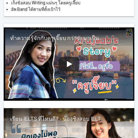
เก็งข้อสอบ Writing แม่นๆ โดยครูเจี๊ยบ
อัพ Band ได้ตามที่ตั้งเป้าไว้
ทำความรู้จักกับครูเจี๊ยบ กว่าจะมาเป็น KruJeab InterHub ในทุกวันนี้ ต้องผ่านอะไรบ้าง #ครูเจี๊ยบIELTS
เรียน IELTS ที่ไหนดี? - น้องชิงสอบ IELTSได้ Band 7!! - รีวิวเรียนภาษาอังกฤษติวสอบ IELTS กับครูเจี๊ยบ