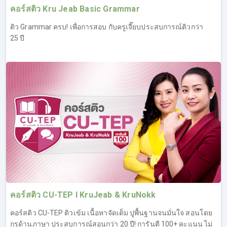
คอร์สติว Kru Jeab Basic Grammar
ติว Grammar ครบ! เพื่อการสอบ กับครูเจี๊ยบประสบการณ์ติวกว่า
25 ปี
2. คอร์สเรียน IELTS Reading
เจาะลึกทุกรูปแบบคำถามที่เจอในข้อสอบ IELTS Reading,
เทคนิคหาคำตอบให้ไว ไม่ต้องอ่านหมด, ตะลุยโจทย์ IELTS
Reading เหมือนจริง
เทคนิคเพียบ สำหรับติวสอบ IELTS Reading โดยเฉพาะ ผู้
เรียนจะได้รู้จักกับข้อสอบ IELTS Reading ทั้ง 2 Task และรู้
เทคนิคในการทำข้อสอบให้ทันเวลา ซึ่งเป็นอีกหนึ่งปัญหาที่พบ
บ่อยของคนทำข้อสอบ Reading ที่มักจะทำไม่ทัน ทำให้คะแนน
ไม่ถึงเกณฑ์ที่ตั้งเป้าไว้ โดยครูเจี๊ยบจะสอนให้ผู้เรียนสามารถ
ทำความเข้าใจได้อย่างง่ายดาย นอกจากเรื่องการทำข้อสอบ
คอร์สติว CU-TEP l KruJeab & KruNokk
ทันเวลา ก็ยังมีเทคนิคอื่นๆ อีกมากมาย เพื่อพิชิตข้อสอบโดย
เฉพาะ ที่ผ่านมาคนที่เรียน IELTS Reading ต่างยอมรับใน
คอร์สติว CU-TEP ติวเข้ม เนื้อหาจัดเต็ม ปูพื้นฐานจนมั่นใจ สอนโดย
เทคนิคครูเจี๊ยบว่าช่วยอัพคะแนนได้จริง และต่างชื่นชอบ
กูรูด้านภาษา ประสบการณ์สอนกว่า 20 ปี! การันตี 100+ คะแนน ไม่