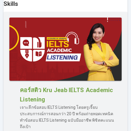
Skills
เรียนกันได้ในแต่ละหน้าของ skills นั้นๆ เลย
คอร์สติว Kru Jeab IELTS Academic
Listening
หากเรียน IELTS ออนไลน์ไม่เข้าใจ ทำอย่างไร?
เจาะลึกข้อสอบ IELTS Listening โดยครูเจี๊ยบ
คอร์สเรียน IELTS ของเรา รองรับเรื่องการ “ตอบคำถาม” กรณี
ประสบการณ์การสอนกว่า 20 ปี พร้อมถ่ายทอดเทคนิค
ที่ผู้เรียนเรียนไม่เข้าใจ มีข้อสงสัยที่ต้องการถามเพิ่มเติมจาก
ทำข้อสอบ IELTS Listening ฉบับมืออาชีพ พิชิตคะแนน
เนื้อหาในคลิปสอน สามารถส่งคำถามเข้าไปถามได้ทาง Inbox
ถึงเป้า