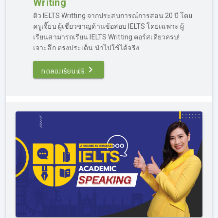
Writing
โดยเฉพาะ เน้นการอัพ Band เป็นหลัก โดยคอร์สติว IELTS
เร่งรัด จะค่อนข้างเหมาะกับคนที่มีพื้นฐานอยู่แล้ว เพราะ
ติว IELTS Writting จากประสบการณ์การสอน 20 ปี โดย
เทคนิคหลายอย่าง ผู้เรียนต้องเข้าใจในหลักการภาษาอังกฤษ
ครูเจี๊ยบ ผู้เชี่ยวชาญด้านข้อสอบ IELTS โดยเฉพาะ ผู้
พอสมควร
เรียนสามารถเรียน IELTS Writting คอร์สเดียวครบ!
เจาะลึก ตรงประเด็น นำไปใช้ได้จริง
ที่ผ่านมาเคยมีผู้ที่เรียน IELTS ลงคอร์สติว IELTS เร่งรัด ก่อน
สอบเพียง 2 สัปดาห์ ก็สามารถพิชิต Band 7.0 ได้ แต่โดยเฉลี่ย
ทดลองเรียนฟรี
แล้วผู้ที่เรียน IELTS ในคอร์สติว IELTS เร่งรัดมักจะเรียนก่อน
สอบประมาณ 1 เดือนครึ่งถึง 2 เดือน ก็สามารถลงสนามสอบ
จริงและพิชิต Band ได้ตามเป้า
ติว IELTS เร่งรัด ถือเป็นอีกหนึ่งคอร์สยอดนิยมของเรา มีผู้ที่
ต้องการติวสอบ IELTS จำนวนไม่น้อย ที่ต้องการติวภายใน
ระยะเวลาสั้นๆ เพราะรีบใช้คะแนนสอบ โดยคอร์สของเราก็
ตอบโจทย์ส่วนนี้เป็นอย่างดี เพราะผู้เรียนจำนวนมาก ที่ลง
คอร์สติว IELTS เร่งรัดก็สามารถทำคะแนนสอบได้ตามที่ตั้งเป้า
ไว้
สำหรับใครที่สนใจ
ติว IELTS เร่งรัด และต้องการประเมินพื้น
ฐานภาษาอังกฤษของตนเองเบื้องต้นว่าสามารถเรียนได้หรือไม่
แนะนำให้สอบถามข้อมูลได้ทาง Inbox บน Facebook :
Kru