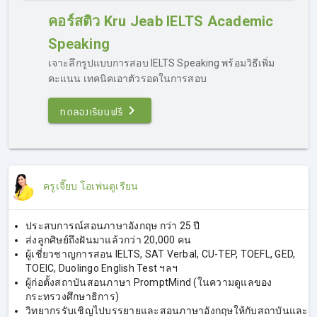
Jeab IELTS คอร์สติวไอเอลออนไลน์ การันตี 7.0
คอร์สติว Kru Jeab IELTS Academic
Speaking
เจาะลึกรูปแบบการสอบ IELTS Speaking พร้อมวิธีเพิ่ม
คะแนน เทคนิคเอาตัวรอดในการสอบ
ทดลองเรียนฟรี
คอร์สเรียน IELTS ออนไลน์ Kru Jeab
ครูเจี๊ยบ โอเพ่นดูเรียน
IELTS 4 Skills
เรียน IELTS ออนไลน์กับครูเจี๊ยบ ติว IELTS มีให้เลือกทั้ง
ประสบการณ์สอนภาษาอังกฤษ กว่า 25 ปี
Academic & General Training
ครบทุกเนื้อหาที่ต้องรู้ใน
ส่งลูกศิษย์ถึงฝันมาแล้วกว่า 20,000 คน
แต่ละทักษะ รูปแบบข้อสอบ เทคนิคการทำโจทย์แต่ละแบบ ทุก
ผู้เชี่ยวชาญการสอน IELTS, SAT Verbal, CU-TEP, TOEFL, GED,
เคล็ดลับจากประสบการณ์กว่า 20 ปี ครูเจี๊ยบได้รวบรวมไว้ให้ผู้
TOEIC, Duolingo English Test ฯลฯ
เรียนทุกคนในคอร์สนี้แล้วค่ะ
ผู้ก่อตั้งสถาบันสอนภาษา PromptMind (ในความดูแลของ
กระทรวงศึกษาธิการ)
วิทยากรรับเชิญไปบรรยายและสอนภาษาอังกฤษให้กับสถาบันและ