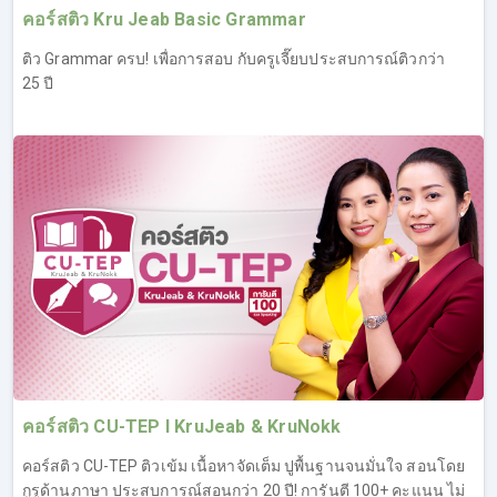
คอร์สติว Kru Jeab Basic Grammar
ติว Grammar ครบ! เพื่อการสอบ กับครูเจี๊ยบประสบการณ์ติวกว่า
25 ปี
2. คอร์สเรียน IELTS Reading
เจาะลึกทุกรูปแบบคำถามที่เจอในข้อสอบ IELTS Reading,
เทคนิคหาคำตอบให้ไว ไม่ต้องอ่านหมด, ตะลุยโจทย์ IELTS
Reading เหมือนจริง
เทคนิคเพียบ สำหรับติวสอบ IELTS Reading โดยเฉพาะ ผู้
เรียนจะได้รู้จักกับข้อสอบ IELTS Reading ทั้ง 2 Task และรู้
เทคนิคในการทำข้อสอบให้ทันเวลา ซึ่งเป็นอีกหนึ่งปัญหาที่พบ
บ่อยของคนทำข้อสอบ Reading ที่มักจะทำไม่ทัน ทำให้คะแนน
ไม่ถึงเกณฑ์ที่ตั้งเป้าไว้ โดยครูเจี๊ยบจะสอนให้ผู้เรียนสามารถ
ทำความเข้าใจได้อย่างง่ายดาย นอกจากเรื่องการทำข้อสอบ
คอร์สติว CU-TEP l KruJeab & KruNokk
ทันเวลา ก็ยังมีเทคนิคอื่นๆ อีกมากมาย เพื่อพิชิตข้อสอบโดย
เฉพาะ ที่ผ่านมาคนที่เรียน IELTS Reading ต่างยอมรับใน
คอร์สติว CU-TEP ติวเข้ม เนื้อหาจัดเต็ม ปูพื้นฐานจนมั่นใจ สอนโดย
เทคนิคครูเจี๊ยบว่าช่วยอัพคะแนนได้จริง และต่างชื่นชอบ
กูรูด้านภาษา ประสบการณ์สอนกว่า 20 ปี! การันตี 100+ คะแนน ไม่