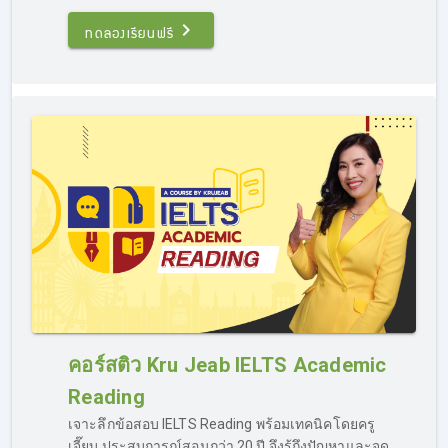
บน Facebook :
Kru Jeab IELTS คอร์สติวไอเอลออนไลน์ กา
รันตี 7.0
โดยคำถามของผู้เรียนจะถูกส่งไปยังครูผู้สอนโดยตรง
ทดลองเรียนฟรี
ก่อนจะส่งคำตอบที่ถูกต้องกลับไปทาง Inbox เช่นกัน ภายใน
เวลาอันรวดเร็ว ผู้เรียนสามารถสบายใจได้ว่าถึงแม้จะเป็นการ
ติว IELTS ออนไลน์ ก็สามารถถาม-ตอบได้เหมือนกับอยู่ใน
ห้องเรียน
พื้นฐานอ่อนติว IELTS ได้ไหม?
อย่างที่ได้กล่าวไปในข้างต้น ว่าเรามีคอร์สติว IELTS ครบวงจร
เหมาะสำหรับผู้เรียนทุกราย แม้ผู้เรียนจะอยู่ในกลุ่ม “พื้นฐาน
อ่อน” ก็สามารถเรียน IELTS ออนไลน์กับเราได้ เพราะเรามี
คอร์สติว Kru Jeab IELTS Academic
คอร์ส Basic Grammar แบบรวบรัด เป็นเนื้อหาสรุปตั้งแต่ต้น
จนจบครบเครื่องเรื่อง Grammar ภาษาอังกฤษ ที่จะทำให้ผู้
Reading
เรียนเข้าใจหลักการ ไวทยากรณ์ละเอียด สามารถนำไปใช้ทำ
เจาะลึกข้อสอบ IELTS Reading พร้อมเทคนิคโดยครู
ข้อสอบในสนามจริงได้ และเป็นการปูพื้นฐานก่อนติวสอบ
เจี๊ยบ ประสบการณ์สอนกว่า 20 ปี จึงรู้ถึงปัญหาและจุด