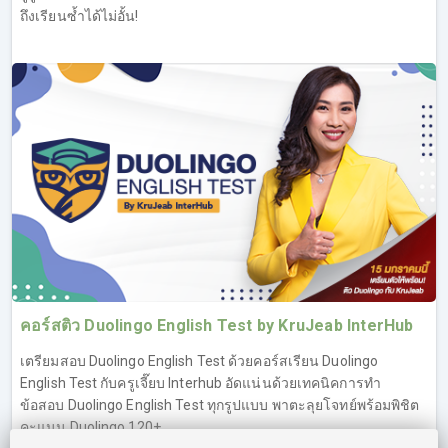
เทคนิค Reading ของครูเจี๊ยบกันมาก (ทดลองเรียน IELTS ฟรี
ถึงเรียนซ้ำได้ไม่อั้น!
คอร์ส Reading ที่ลิงค์นี้
https://opendurian.com/ielts_reading#productContent
)
Overview ข้อสอบ IELTS Reading
เทคนิคการทำข้อสอบ IELTS Reading
คำถามประเภท Questions & Answers
คำถามประเภท Fill in the blanks (Diagram, Table,
Information, Process)
คำถามประเภท True/False/Not Given และ Yes/No/Not
Given
คำถามประเภท Multiple Choices (1 answer, multiple
answers)
คำภามประเภท Matching (Headings/Titles, Information-
คอร์สติว Duolingo English Test by KruJeab InterHub
Paragraph, Names-Descriptions)
เตรียมสอบ Duolingo English Test ด้วยคอร์สเรียน Duolingo
คำถามประเภท Summary Completion (มี choices, ไม่มี
English Test กับครูเจี๊ยบ Interhub อัดแน่นด้วยเทคนิคการทำ
choices)
ข้อสอบ Duolingo English Test ทุกรูปแบบ พาตะลุยโจทย์พร้อมพิชิต
IELTS Reading Passage 1
คะแนน Duolingo 120+
IELTS Reading Passage 2