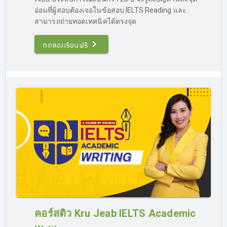
IELTS โดยเนื้อหาในส่วนของ Grammar จะสามารถนำไปต่อย
อ่อนที่ผู้สอบต้องเจอในข้อสอบ IELTS Reading และ
อดการ
เรียน IELTS Writing ได้ (ทดลองเรียน IELTS ฟรี
สามารถถ่ายทอดเทคนิคได้ตรงจุด
คอร์ส Grammar ที่ลิงค์นี้
https://opendurian.com/ielts_grammar/
)
ทดลองเรียนฟรี
รีบสอบ IELTS ติวได้ไหม?
ที่นี่มีคอร์สติว IELTS เร่งรัด สำหรับคนรีบสอบ โดยเนื้อหาใน
คอร์ส จะเน้นการสอนแบบรวบรัด แต่ครบถ้วน การสอนอาจจะ
คอร์สติว Kru Jeab IELTS Academic
ไปเร็วหน่อย โดยจะเน้นเทคนิคขั้นสูง เป็นการติวสอบ IELTS