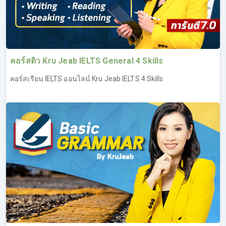
เรียน IELTS Writing ประสบความสำเร็จในการทำข้อสอบ
สามารถพิชิต Band ได้ตามเป้า (ทดลองเรียน IELTS ฟรี เรียน
IELTS Writing ที่ลิงค์นี้
https://opendurian.com/ielts_writing#productContent
)
คอร์สติว Kru Jeab IELTS General 4 Skills
ภาพรวม และวิเคราะห์ข้อสอบ IELTS Writing รู้แนว
คอร์สเรียน IELTS ออนไลน์ Kru Jeab IELTS 4 Skills
ข้อสอบว่าประกอบด้วยอะไรบ้าง
พื้นฐานการเขียน เริ่มตั้งแต่โครงสร้างประโยค ไปจนถึง
การเขียนระดับ Advanced
ไวยากรณ์ และศัพท์ที่จำเป็นในการเขียนเพื่ออัพคะแนนให้
สูงขึ้น
เทคนิคการเขียน สิ่งที่ควร และไม่ควรทำ
ตัวอย่างงานเขียนแต่ละแบบ พร้อมอธิบายให้เข้าใจ นำไป
ใช้ได้จริง
แบบแผนการเขียน และไอเดียในการเขียนงานให้ได้
คะแนนสูง