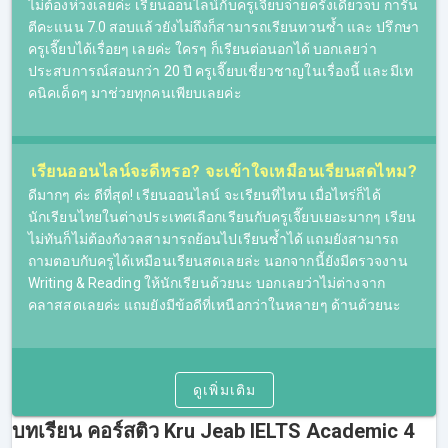
ไม่ต้องห่วงเลยค่ะ เรียนออนไลน์กับครูเจี๊ยบจ่ายครั้งเดียวจบ การัน
ตีคะแนน 7.0 สอบแล้วยังไม่ถึงก็สามารถเรียนทวนซ้ำ และ ปรึกษา
ครูเจี๊ยบได้เรื่อยๆ เลยค่ะ ใครๆ ก็เรียนต่อนอกได้ บอกเลยว่า
ประสบการณ์สอนกว่า 20 ปี ครูเจี๊ยบเชี่ยวชาญในเรื่องนี้ และมีเท
คอร์สเรียน IELTS ออนไลน์ของเรา
คนิคเด็ดๆ มาช่วยทุกคนเพียบเลยค่ะ
ที่นี่รองรับการเรียน IELTS Online โดยผู้เรียนจะสามารถรับชม
คลิปการสอนได้ผ่านทางออนไลน์ หลังจากที่ผู้เรียนชำระเงิน
เรียบร้อยแล้ว จะสามารถ Log in เข้าระบบเพื่อเรียนออนไลน์ได้
เรียนออนไลน์จะดีหรอ? จะเข้าใจเหมือนเรียนสดไหม?​
สามารถเลือกเวลาเรียนเองได้ หรือรับชมย้อนหลังได้แบบไม่อั้น
ดีมากๆ ค่ะ ดีที่สุด! เรียนออนไลน์ จะเรียนที่ไหน เมื่อไหร่ก็ได้
(ภายในระยะเวลาของคอร์ส)
นักเรียนไทยในต่างประเทศเลือกเรียนกับครูเจี๊ยบเยอะมากๆ เรียน
ไม่ทันก็ไม่ต้องกังวลสามารถย้อนไปเรียนซ้ำได้ แถมยังสามารถ
เหมาะสำหรับผู้ที่มีข้อจำกัดในเรื่องของเวลาและในเรื่องของ
ถามตอบกับครูได้เหมือนเรียนสดเลยล่ะ นอกจากนี้ยังมีตรวจงาน
การเดินทาง เพราะการเรียน IELTS ออนไลน์ สามารถเรียนได้
Writing & Reading ให้นักเรียนด้วยนะ บอกเลยว่าไม่ต่างจาก
ทุกที่ทุกเวลา หากมีอุปกรณ์ที่สามารถเชื่อมต่ออินเตอร์เน็ตได้
คลาสสดเลยค่ะ แถมยังมีข้อดีที่เหนือกว่าในหลายๆ ด้านด้วยนะ
ที่ผ่านมามีผู้ที่เรียน IELTS ออนไลน์หลายๆ คน ชื่นชอบการ
เรียนแบบออนไลน์ เพราะทำให้จัดสรรเวลาในชีวิตได้ง่ายขึ้น
และการเรียนออนไลน์ก็ไม่ได้เป็นอุปสรรคต่อการทำความ
ดูเพิ่มเติม
เข้าใจในเนื้อหาการสอน สำหรับใครที่ยังอยู่ในช่วงตัดสินใจ
สามารถทดลองติว IELTS ฟรีก่อนได้โดยไม่มีค่าใช้จ่าย ไม่มี
บทเรียน คอร์สติว Kru Jeab IELTS Academic 4
ข้อผูกมัดใดๆ อยากรู้ว่า skills ไหนครูเจี๊ยบสอนยังไง ไปลอง