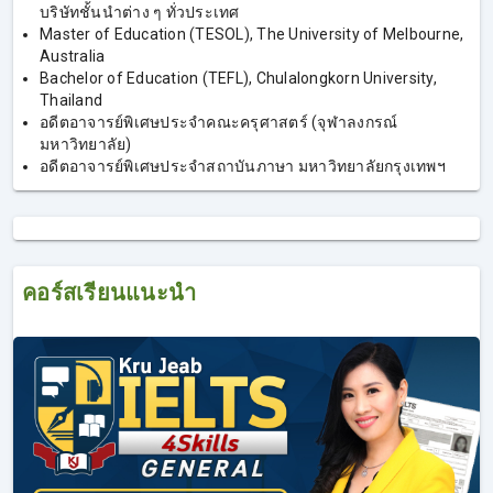
บริษัทชั้นนําต่าง ๆ ทั่วประเทศ
1. คอร์สเรียน IELTS Writing
Master of Education (TESOL), The University of Melbourne,
Australia
Bachelor of Education (TEFL), Chulalongkorn University,
เก็บครบงานเขียนทุกแบบ IELTS Writing Task 1 และ Task 2,
Thailand
อดีตอาจารย์พิเศษประจำคณะครุศาสตร์ (จุฬาลงกรณ์
Pattern อัพคะแนน, โจทย์ Writing สำหรับลองทำจริง และ
มหาวิทยาลัย)
ตรวจงานเขียนฟรี!
อดีตอาจารย์พิเศษประจำสถาบันภาษา มหาวิทยาลัยกรุงเทพฯ
การเรียน IELTS Writing เป็นอีกหนึ่งคอร์สของเรา โดยครูเจี๊ยบ
ยังคงเน้นเทคนิคการเขียน เพื่อให้ได้คะแนนที่สูง ผู้ที่ลงเรียน
IELTS Writing จะได้เพิ่มทักษะการเขียนภาษาอังกฤษ ที่ไม่ใช่
แค่เขียนเพื่อสื่อสาร แต่เป็นการเขียนเพื่อให้ได้คะแนนมากขึ้น
ผู้ที่เรียน IELTS Writing จะได้เรียนรู้คำศัพท์เพิ่มเติม จากศัพท์
คอร์สเรียนแนะนำ
เดิมๆ ที่ถูกใช้ทั่วไป ก็จะได้คำศัพท์ใหม่ที่สามารถอัพคะแนนได้
สูงขึ้น และได้รู้ Pattern การเขียนที่จะได้คะแนนมากกว่าเดิม
เน้นการเขียนเชิงวิชาการที่ตรงตามมาตรฐานการให้คะแนน
ของกรรมการตรวจข้อสอบ จากการสอบ IELTS พบว่ายังมีอีก
หลายคนที่ประสบปัญหาสอบตกทักษะ Writing เพราะขาด
ทักษะบางอย่าง แม้ในกลุ่มคนที่มีพื้นฐานภาษาอังกฤษที่ดีอยู่
แล้ว ก็ยังสอบตกทักษะนี้ แต่ถ้าหากเรียน IELTS Writing จะได้รู้
เทคนิคที่มากขึ้น และสามารถเขียนเพิ่มคะแนนได้ หลายคนที่