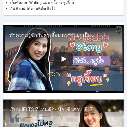
เก็งข้อสอบ Writing แม่นๆ โดยครูเจี๊ยบ
อัพ Band ได้ตามที่ตั้งเป้าไว้
ทำความรู้จักกับครูเจี๊ยบ กว่าจะมาเป็น KruJeab InterHub ในทุกวันนี้ ต้องผ่านอะไรบ้าง #ครูเจี๊ยบIELTS
เรียน IELTS ที่ไหนดี? - น้องชิงสอบ IELTSได้ Band 7!! - รีวิวเรียนภาษาอังกฤษติวสอบ IELTS กับครูเจี๊ยบ