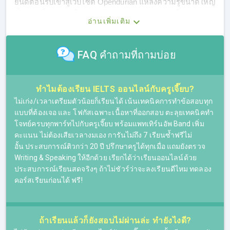
ยินดีต้อนรับเข้าสู่เว็บไซต์ Opendurian แหล่งความรู้ขนาดใหญ่
ที่พร้อมเป็นตัวช่วยให้ทุกคนได้พิชิตเป้าหมายอย่างใจ สำหรับ
อ่านเพิ่มเติม
ตอนนี้พวกเราอยู่กันที่หน้าติว IELTS ที่พร้อมตอบโจทย์ความ
ต้องการสำหรับคนที่กำลังมองหาที่เรียน IELTS Online
FAQ คำถามที่ถามบ่อย
เรามีคอร์สเรียน IELTS แบบครบวงจร พร้อมติวทั้ง 4 Skills
เหมาะสำหรับผู้ที่ต้องการติวสอบ IELTS โดยเฉพาะ เมื่อเรียน
IELTS จบคอร์สก็พร้อมสอบ ที่นี่มีคอร์สเรียน IELTS ให้เลือก
ทำไมต้องเรียน IELTS ออนไลน์กับครูเจี๊ยบ?
ครบ ไม่ว่าผู้เรียนจะอ่อนทักษะไหนก็ตาม พื้นฐานอ่อนหรือพื้น
ฐานดีอยู่แล้ว ก็สามารถเลือกคอร์สเรียน IELTS ที่เหมาะกับตัว
ไม่เก่ง/เวลาเตรียมตัวน้อยก็เรียนได้ เน้นเทคนิคการทำข้อสอบทุก
เองได้ โดยผู้เรียนจะได้ติวสอบ IELTS กับครูเจี๊ยบ ติวเตอร์ที่
แบบที่ต้องเจอ และ โฟกัสเฉพาะเนื้อหาที่ออกสอบ ตะลุยเทคนิคทำ
สั่งสมประสบการณ์มากว่า 25 ปี ทั้งเส้นทางการสอนภาษา
โจทย์ครบทุกพาร์ทไปกับครูเจี๊ยบ พร้อมแพทเทิร์นอัพ Band เพิ่ม
อังกฤษและการติว IELTS ที่ช่วยให้ใครหลายๆ คน สามารถทำ
คะแนน ไม่ต้องเสียเวลางมเอง การันไม่ถึง 7 เรียนซ้ำฟรีไม่
คะแนนสอบได้ตามเป้า และพิชิตเป้าหมายได้สำเร็จ ไม่ว่าจะ
อั้น ประสบการณ์ติวกว่า 20 ปี ปรึกษาครูได้ทุกเมื่อ แถมยังตรวจ
เรียนต่อต่างประเทศใน ม.ดังติดอันดับโลก หรือเรียนต่อใน
Writing & Speaking ให้อีกด้วย เรียกได้ว่าเรียนออนไลน์ด้วย
ประเทศ ม.ดัง คณะต่างๆ หรือแม้กระทั่งใช้เป็นองค์ประกอบใน
ประสบการณ์เรียนสดจริงๆ ถ้าไม่ชัวร์ว่าจะลงเรียนดีไหม ทดลอง
การขอวีซ่าทำงานต่างประเทศ ฯลฯ
คอร์สเรียนก่อนได้ ฟรี!
ถ้าเรียนแล้วก็ยังสอบไม่ผ่านล่ะ ทำยังไงดี?