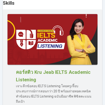
Skills
เรียนกันได้ในแต่ละหน้าของ skills นั้นๆ เลย
คอร์สติว Kru Jeab IELTS Academic
Listening
หากเรียน IELTS ออนไลน์ไม่เข้าใจ ทำอย่างไร?
เจาะลึกข้อสอบ IELTS Listening โดยครูเจี๊ยบ
คอร์สเรียน IELTS ของเรา รองรับเรื่องการ “ตอบคำถาม” กรณี
ประสบการณ์การสอนกว่า 20 ปี พร้อมถ่ายทอดเทคนิค
ที่ผู้เรียนเรียนไม่เข้าใจ มีข้อสงสัยที่ต้องการถามเพิ่มเติมจาก
ทำข้อสอบ IELTS Listening ฉบับมืออาชีพ พิชิตคะแนน
เนื้อหาในคลิปสอน สามารถส่งคำถามเข้าไปถามได้ทาง Inbox
ถึงเป้า