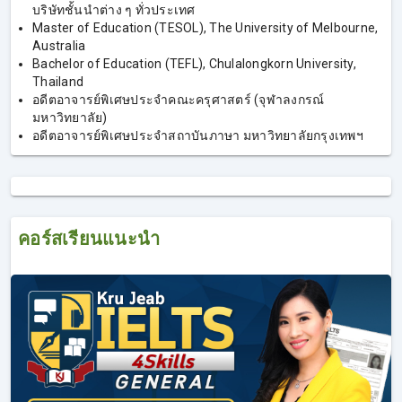
บริษัทชั้นนําต่าง ๆ ทั่วประเทศ
1. คอร์สเรียน IELTS Writing
Master of Education (TESOL), The University of Melbourne,
Australia
Bachelor of Education (TEFL), Chulalongkorn University,
เก็บครบงานเขียนทุกแบบ IELTS Writing Task 1 และ Task 2,
Thailand
อดีตอาจารย์พิเศษประจำคณะครุศาสตร์ (จุฬาลงกรณ์
Pattern อัพคะแนน, โจทย์ Writing สำหรับลองทำจริง และ
มหาวิทยาลัย)
ตรวจงานเขียนฟรี!
อดีตอาจารย์พิเศษประจำสถาบันภาษา มหาวิทยาลัยกรุงเทพฯ
การเรียน IELTS Writing เป็นอีกหนึ่งคอร์สของเรา โดยครูเจี๊ยบ
ยังคงเน้นเทคนิคการเขียน เพื่อให้ได้คะแนนที่สูง ผู้ที่ลงเรียน
IELTS Writing จะได้เพิ่มทักษะการเขียนภาษาอังกฤษ ที่ไม่ใช่
แค่เขียนเพื่อสื่อสาร แต่เป็นการเขียนเพื่อให้ได้คะแนนมากขึ้น
ผู้ที่เรียน IELTS Writing จะได้เรียนรู้คำศัพท์เพิ่มเติม จากศัพท์
คอร์สเรียนแนะนำ
เดิมๆ ที่ถูกใช้ทั่วไป ก็จะได้คำศัพท์ใหม่ที่สามารถอัพคะแนนได้
สูงขึ้น และได้รู้ Pattern การเขียนที่จะได้คะแนนมากกว่าเดิม
เน้นการเขียนเชิงวิชาการที่ตรงตามมาตรฐานการให้คะแนน
ของกรรมการตรวจข้อสอบ จากการสอบ IELTS พบว่ายังมีอีก
หลายคนที่ประสบปัญหาสอบตกทักษะ Writing เพราะขาด
ทักษะบางอย่าง แม้ในกลุ่มคนที่มีพื้นฐานภาษาอังกฤษที่ดีอยู่
แล้ว ก็ยังสอบตกทักษะนี้ แต่ถ้าหากเรียน IELTS Writing จะได้รู้
เทคนิคที่มากขึ้น และสามารถเขียนเพิ่มคะแนนได้ หลายคนที่