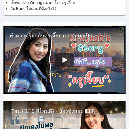
เก็งข้อสอบ Writing แม่นๆ โดยครูเจี๊ยบ
อัพ Band ได้ตามที่ตั้งเป้าไว้
ทำความรู้จักกับครูเจี๊ยบ กว่าจะมาเป็น KruJeab InterHub ในทุกวันนี้ ต้องผ่านอะไรบ้าง #ครูเจี๊ยบIELTS
เรียน IELTS ที่ไหนดี? - น้องชิงสอบ IELTSได้ Band 7!! - รีวิวเรียนภาษาอังกฤษติวสอบ IELTS กับครูเจี๊ยบ