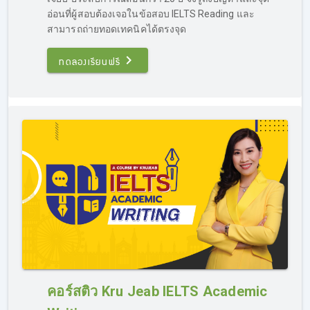
IELTS โดยเนื้อหาในส่วนของ Grammar จะสามารถนำไปต่อย
อ่อนที่ผู้สอบต้องเจอในข้อสอบ IELTS Reading และ
อดการ
เรียน IELTS Writing ได้ (ทดลองเรียน IELTS ฟรี
สามารถถ่ายทอดเทคนิคได้ตรงจุด
คอร์ส Grammar ที่ลิงค์นี้
https://opendurian.com/ielts_grammar/
)
ทดลองเรียนฟรี
รีบสอบ IELTS ติวได้ไหม?
ที่นี่มีคอร์สติว IELTS เร่งรัด สำหรับคนรีบสอบ โดยเนื้อหาใน
คอร์ส จะเน้นการสอนแบบรวบรัด แต่ครบถ้วน การสอนอาจจะ
คอร์สติว Kru Jeab IELTS Academic
ไปเร็วหน่อย โดยจะเน้นเทคนิคขั้นสูง เป็นการติวสอบ IELTS