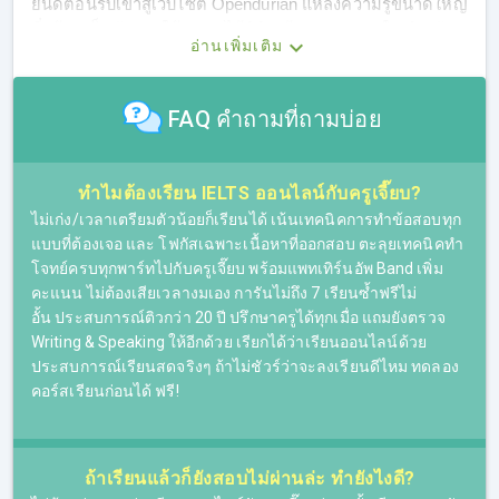
ยินดีต้อนรับเข้าสู่เว็บไซต์ Opendurian แหล่งความรู้ขนาดใหญ่
ที่พร้อมเป็นตัวช่วยให้ทุกคนได้พิชิตเป้าหมายอย่างใจ สำหรับ
อ่านเพิ่มเติม
ตอนนี้พวกเราอยู่กันที่หน้าติว IELTS ที่พร้อมตอบโจทย์ความ
ต้องการสำหรับคนที่กำลังมองหาที่เรียน IELTS Online
FAQ คำถามที่ถามบ่อย
เรามีคอร์สเรียน IELTS แบบครบวงจร พร้อมติวทั้ง 4 Skills
เหมาะสำหรับผู้ที่ต้องการติวสอบ IELTS โดยเฉพาะ เมื่อเรียน
IELTS จบคอร์สก็พร้อมสอบ ที่นี่มีคอร์สเรียน IELTS ให้เลือก
ทำไมต้องเรียน IELTS ออนไลน์กับครูเจี๊ยบ?
ครบ ไม่ว่าผู้เรียนจะอ่อนทักษะไหนก็ตาม พื้นฐานอ่อนหรือพื้น
ฐานดีอยู่แล้ว ก็สามารถเลือกคอร์สเรียน IELTS ที่เหมาะกับตัว
ไม่เก่ง/เวลาเตรียมตัวน้อยก็เรียนได้ เน้นเทคนิคการทำข้อสอบทุก
เองได้ โดยผู้เรียนจะได้ติวสอบ IELTS กับครูเจี๊ยบ ติวเตอร์ที่
แบบที่ต้องเจอ และ โฟกัสเฉพาะเนื้อหาที่ออกสอบ ตะลุยเทคนิคทำ
สั่งสมประสบการณ์มากว่า 25 ปี ทั้งเส้นทางการสอนภาษา
โจทย์ครบทุกพาร์ทไปกับครูเจี๊ยบ พร้อมแพทเทิร์นอัพ Band เพิ่ม
อังกฤษและการติว IELTS ที่ช่วยให้ใครหลายๆ คน สามารถทำ
คะแนน ไม่ต้องเสียเวลางมเอง การันไม่ถึง 7 เรียนซ้ำฟรีไม่
คะแนนสอบได้ตามเป้า และพิชิตเป้าหมายได้สำเร็จ ไม่ว่าจะ
อั้น ประสบการณ์ติวกว่า 20 ปี ปรึกษาครูได้ทุกเมื่อ แถมยังตรวจ
เรียนต่อต่างประเทศใน ม.ดังติดอันดับโลก หรือเรียนต่อใน
Writing & Speaking ให้อีกด้วย เรียกได้ว่าเรียนออนไลน์ด้วย
ประเทศ ม.ดัง คณะต่างๆ หรือแม้กระทั่งใช้เป็นองค์ประกอบใน
ประสบการณ์เรียนสดจริงๆ ถ้าไม่ชัวร์ว่าจะลงเรียนดีไหม ทดลอง
การขอวีซ่าทำงานต่างประเทศ ฯลฯ
คอร์สเรียนก่อนได้ ฟรี!
ถ้าเรียนแล้วก็ยังสอบไม่ผ่านล่ะ ทำยังไงดี?