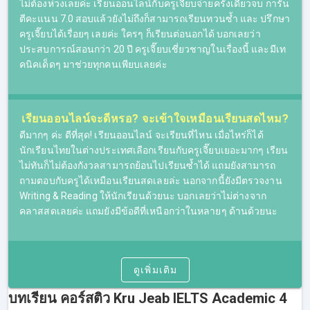
ไม่ต้องห่วงเลยค่ะ เรียนออนไลน์กับครูเจี๊ยบจ่ายครั้งเดียวจบ การัน
ตีคะแนน 7.0 สอบแล้วยังไม่ถึงก็สามารถเรียนทวนซ้ำ และ ปรึกษา
ครูเจี๊ยบได้เรื่อยๆ เลยค่ะ ใครๆ ก็เรียนต่อนอกได้ บอกเลยว่า
ประสบการณ์สอนกว่า 20 ปี ครูเจี๊ยบเชี่ยวชาญในเรื่องนี้ และมีเท
คอร์สเรียน IELTS ออนไลน์ของเรา
คนิคเด็ดๆ มาช่วยทุกคนเพียบเลยค่ะ
ที่นี่รองรับการเรียน IELTS Online โดยผู้เรียนจะสามารถรับชม
คลิปการสอนได้ผ่านทางออนไลน์ หลังจากที่ผู้เรียนชำระเงิน
เรียบร้อยแล้ว จะสามารถ Log in เข้าระบบเพื่อเรียนออนไลน์ได้
เรียนออนไลน์จะดีหรอ? จะเข้าใจเหมือนเรียนสดไหม?​
สามารถเลือกเวลาเรียนเองได้ หรือรับชมย้อนหลังได้แบบไม่อั้น
ดีมากๆ ค่ะ ดีที่สุด! เรียนออนไลน์ จะเรียนที่ไหน เมื่อไหร่ก็ได้
(ภายในระยะเวลาของคอร์ส)
นักเรียนไทยในต่างประเทศเลือกเรียนกับครูเจี๊ยบเยอะมากๆ เรียน
ไม่ทันก็ไม่ต้องกังวลสามารถย้อนไปเรียนซ้ำได้ แถมยังสามารถ
เหมาะสำหรับผู้ที่มีข้อจำกัดในเรื่องของเวลาและในเรื่องของ
ถามตอบกับครูได้เหมือนเรียนสดเลยล่ะ นอกจากนี้ยังมีตรวจงาน
การเดินทาง เพราะการเรียน IELTS ออนไลน์ สามารถเรียนได้
Writing & Reading ให้นักเรียนด้วยนะ บอกเลยว่าไม่ต่างจาก
ทุกที่ทุกเวลา หากมีอุปกรณ์ที่สามารถเชื่อมต่ออินเตอร์เน็ตได้
คลาสสดเลยค่ะ แถมยังมีข้อดีที่เหนือกว่าในหลายๆ ด้านด้วยนะ
ที่ผ่านมามีผู้ที่เรียน IELTS ออนไลน์หลายๆ คน ชื่นชอบการ
เรียนแบบออนไลน์ เพราะทำให้จัดสรรเวลาในชีวิตได้ง่ายขึ้น
และการเรียนออนไลน์ก็ไม่ได้เป็นอุปสรรคต่อการทำความ
ดูเพิ่มเติม
เข้าใจในเนื้อหาการสอน สำหรับใครที่ยังอยู่ในช่วงตัดสินใจ
สามารถทดลองติว IELTS ฟรีก่อนได้โดยไม่มีค่าใช้จ่าย ไม่มี
บทเรียน คอร์สติว Kru Jeab IELTS Academic 4
ข้อผูกมัดใดๆ อยากรู้ว่า skills ไหนครูเจี๊ยบสอนยังไง ไปลอง