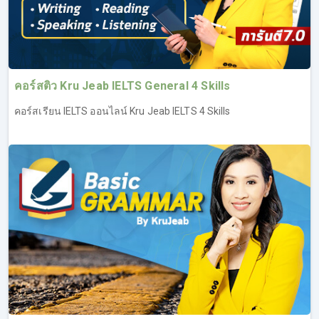
เรียน IELTS Writing ประสบความสำเร็จในการทำข้อสอบ
สามารถพิชิต Band ได้ตามเป้า (ทดลองเรียน IELTS ฟรี เรียน
IELTS Writing ที่ลิงค์นี้
https://opendurian.com/ielts_writing#productContent
)
คอร์สติว Kru Jeab IELTS General 4 Skills
ภาพรวม และวิเคราะห์ข้อสอบ IELTS Writing รู้แนว
คอร์สเรียน IELTS ออนไลน์ Kru Jeab IELTS 4 Skills
ข้อสอบว่าประกอบด้วยอะไรบ้าง
พื้นฐานการเขียน เริ่มตั้งแต่โครงสร้างประโยค ไปจนถึง
การเขียนระดับ Advanced
ไวยากรณ์ และศัพท์ที่จำเป็นในการเขียนเพื่ออัพคะแนนให้
สูงขึ้น
เทคนิคการเขียน สิ่งที่ควร และไม่ควรทำ
ตัวอย่างงานเขียนแต่ละแบบ พร้อมอธิบายให้เข้าใจ นำไป
ใช้ได้จริง
แบบแผนการเขียน และไอเดียในการเขียนงานให้ได้
คะแนนสูง