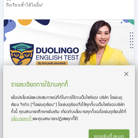
เทคนิค Reading ของครูเจี๊ยบกันมาก (ทดลองเรียน IELTS ฟรี
ถึงเรียนซ้ำได้ไม่อั้น!
คอร์ส Reading ที่ลิงค์นี้
https://opendurian.com/ielts_reading#productContent
)
Overview ข้อสอบ IELTS Reading
เทคนิคการทำข้อสอบ IELTS Reading
คำถามประเภท Questions & Answers
คำถามประเภท Fill in the blanks (Diagram, Table,
Information, Process)
คำถามประเภท True/False/Not Given และ Yes/No/Not
Given
รายละเอียดการใช้งานคุกกี้
คำถามประเภท Multiple Choices (1 answer, multiple
answers)
เพื่อประโยชน์และประสบการณ์ที่ดีในการใช้งานเว็บไซต์ของ บริษัท โอเพ่นดู
คำภามประเภท Matching (Headings/Titles, Information-
คอร์สติว Duolingo English Test by KruJeab InterHub
เรียน จํากัด
(“โอเพ่นดูเรียน”)
โอเพ่นดูเรียนจึงใช้คุกกี้บนเว็บไซต์ของบริษัท
Paragraph, Names-Descriptions)
ทั้งนี้ คุณสามารถศึกษาเพิ่มเติม เกี่ยวกับนโยบายคุกกี้ของโอเพ่นดูเรียนได้ที่
เตรียมสอบ Duolingo English Test ด้วยคอร์สเรียน Duolingo
คำถามประเภท Summary Completion (มี choices, ไม่มี
นโยบายคุกกี้
และคุณสามารถปฏิเสธคุกกี้ได้
English Test กับครูเจี๊ยบ Interhub อัดแน่นด้วยเทคนิคการทำ
choices)
ข้อสอบ Duolingo English Test ทุกรูปแบบ พาตะลุยโจทย์พร้อมพิชิต
IELTS Reading Passage 1
คะแนน Duolingo 120+
IELTS Reading Passage 2
ยอมรับทั้งหมด