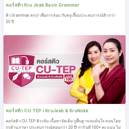
คอร์สติว Kru Jeab Basic Grammar
ติว Grammar ครบ! เพื่อการสอบ กับครูเจี๊ยบประสบการณ์ติวกว่า
25 ปี
2. คอร์สเรียน IELTS Reading
เจาะลึกทุกรูปแบบคำถามที่เจอในข้อสอบ IELTS Reading,
เทคนิคหาคำตอบให้ไว ไม่ต้องอ่านหมด, ตะลุยโจทย์ IELTS
Reading เหมือนจริง
เทคนิคเพียบ สำหรับติวสอบ IELTS Reading โดยเฉพาะ ผู้
เรียนจะได้รู้จักกับข้อสอบ IELTS Reading ทั้ง 2 Task และรู้
เทคนิคในการทำข้อสอบให้ทันเวลา ซึ่งเป็นอีกหนึ่งปัญหาที่พบ
บ่อยของคนทำข้อสอบ Reading ที่มักจะทำไม่ทัน ทำให้คะแนน
ไม่ถึงเกณฑ์ที่ตั้งเป้าไว้ โดยครูเจี๊ยบจะสอนให้ผู้เรียนสามารถ
ทำความเข้าใจได้อย่างง่ายดาย นอกจากเรื่องการทำข้อสอบ
คอร์สติว CU-TEP l KruJeab & KruNokk
ทันเวลา ก็ยังมีเทคนิคอื่นๆ อีกมากมาย เพื่อพิชิตข้อสอบโดย
เฉพาะ ที่ผ่านมาคนที่เรียน IELTS Reading ต่างยอมรับใน
คอร์สติว CU-TEP ติวเข้ม เนื้อหาจัดเต็ม ปูพื้นฐานจนมั่นใจ สอนโดย
เทคนิคครูเจี๊ยบว่าช่วยอัพคะแนนได้จริง และต่างชื่นชอบ
กูรูด้านภาษา ประสบการณ์สอนกว่า 20 ปี! การันตี 100+ คะแนน ไม่