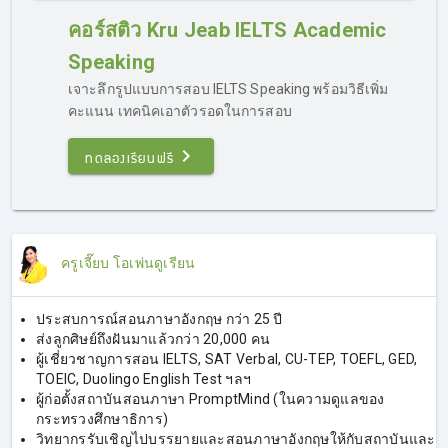
Jeab IELTS คอร์สติวไอเอลออนไลน์ การันตี 7.0
คอร์สติว Kru Jeab IELTS Academic
Speaking
เจาะลึกรูปแบบการสอบ IELTS Speaking พร้อมวิธีเพิ่ม
คะแนน เทคนิคเอาตัวรอดในการสอบ
ทดลองเรียนฟรี
คอร์สเรียน IELTS ออนไลน์ Kru Jeab
ครูเจี๊ยบ โอเพ่นดูเรียน
IELTS 4 Skills
เรียน IELTS ออนไลน์กับครูเจี๊ยบ ติว IELTS มีให้เลือกทั้ง
ประสบการณ์สอนภาษาอังกฤษ กว่า 25 ปี
Academic & General Training
ครบทุกเนื้อหาที่ต้องรู้ใน
ส่งลูกศิษย์ถึงฝันมาแล้วกว่า 20,000 คน
แต่ละทักษะ รูปแบบข้อสอบ เทคนิคการทำโจทย์แต่ละแบบ ทุก
ผู้เชี่ยวชาญการสอน IELTS, SAT Verbal, CU-TEP, TOEFL, GED,
เคล็ดลับจากประสบการณ์กว่า 20 ปี ครูเจี๊ยบได้รวบรวมไว้ให้ผู้
TOEIC, Duolingo English Test ฯลฯ
เรียนทุกคนในคอร์สนี้แล้วค่ะ
ผู้ก่อตั้งสถาบันสอนภาษา PromptMind (ในความดูแลของ
กระทรวงศึกษาธิการ)
วิทยากรรับเชิญไปบรรยายและสอนภาษาอังกฤษให้กับสถาบันและ