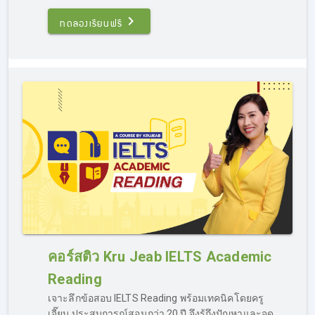
บน Facebook :
Kru Jeab IELTS คอร์สติวไอเอลออนไลน์ กา
รันตี 7.0
โดยคำถามของผู้เรียนจะถูกส่งไปยังครูผู้สอนโดยตรง
ทดลองเรียนฟรี
ก่อนจะส่งคำตอบที่ถูกต้องกลับไปทาง Inbox เช่นกัน ภายใน
เวลาอันรวดเร็ว ผู้เรียนสามารถสบายใจได้ว่าถึงแม้จะเป็นการ
ติว IELTS ออนไลน์ ก็สามารถถาม-ตอบได้เหมือนกับอยู่ใน
ห้องเรียน
พื้นฐานอ่อนติว IELTS ได้ไหม?
อย่างที่ได้กล่าวไปในข้างต้น ว่าเรามีคอร์สติว IELTS ครบวงจร
เหมาะสำหรับผู้เรียนทุกราย แม้ผู้เรียนจะอยู่ในกลุ่ม “พื้นฐาน
อ่อน” ก็สามารถเรียน IELTS ออนไลน์กับเราได้ เพราะเรามี
คอร์สติว Kru Jeab IELTS Academic
คอร์ส Basic Grammar แบบรวบรัด เป็นเนื้อหาสรุปตั้งแต่ต้น
จนจบครบเครื่องเรื่อง Grammar ภาษาอังกฤษ ที่จะทำให้ผู้
Reading
เรียนเข้าใจหลักการ ไวทยากรณ์ละเอียด สามารถนำไปใช้ทำ
เจาะลึกข้อสอบ IELTS Reading พร้อมเทคนิคโดยครู
ข้อสอบในสนามจริงได้ และเป็นการปูพื้นฐานก่อนติวสอบ
เจี๊ยบ ประสบการณ์สอนกว่า 20 ปี จึงรู้ถึงปัญหาและจุด