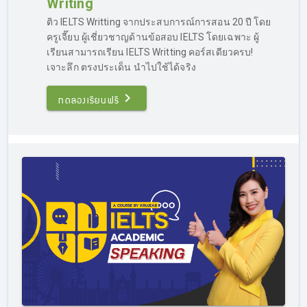
Writing
โดยเฉพาะ เน้นการอัพ Band เป็นหลัก โดยคอร์สติว IELTS
เร่งรัด จะค่อนข้างเหมาะกับคนที่มีพื้นฐานอยู่แล้ว เพราะ
ติว IELTS Writting จากประสบการณ์การสอน 20 ปี โดย
เทคนิคหลายอย่าง ผู้เรียนต้องเข้าใจในหลักการภาษาอังกฤษ
ครูเจี๊ยบ ผู้เชี่ยวชาญด้านข้อสอบ IELTS โดยเฉพาะ ผู้
พอสมควร
เรียนสามารถเรียน IELTS Writting คอร์สเดียวครบ!
เจาะลึก ตรงประเด็น นำไปใช้ได้จริง
ที่ผ่านมาเคยมีผู้ที่เรียน IELTS ลงคอร์สติว IELTS เร่งรัด ก่อน
สอบเพียง 2 สัปดาห์ ก็สามารถพิชิต Band 7.0 ได้ แต่โดยเฉลี่ย
ทดลองเรียนฟรี
แล้วผู้ที่เรียน IELTS ในคอร์สติว IELTS เร่งรัดมักจะเรียนก่อน
สอบประมาณ 1 เดือนครึ่งถึง 2 เดือน ก็สามารถลงสนามสอบ
จริงและพิชิต Band ได้ตามเป้า
ติว IELTS เร่งรัด ถือเป็นอีกหนึ่งคอร์สยอดนิยมของเรา มีผู้ที่
ต้องการติวสอบ IELTS จำนวนไม่น้อย ที่ต้องการติวภายใน
ระยะเวลาสั้นๆ เพราะรีบใช้คะแนนสอบ โดยคอร์สของเราก็
ตอบโจทย์ส่วนนี้เป็นอย่างดี เพราะผู้เรียนจำนวนมาก ที่ลง
คอร์สติว IELTS เร่งรัดก็สามารถทำคะแนนสอบได้ตามที่ตั้งเป้า
ไว้
สำหรับใครที่สนใจ
ติว IELTS เร่งรัด และต้องการประเมินพื้น
ฐานภาษาอังกฤษของตนเองเบื้องต้นว่าสามารถเรียนได้หรือไม่
แนะนำให้สอบถามข้อมูลได้ทาง Inbox บน Facebook :
Kru