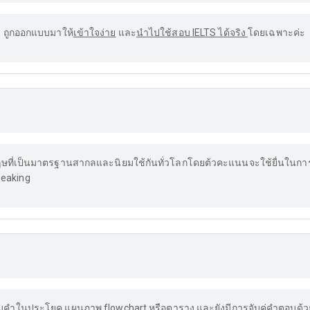
S ถูกออกแบบมาให้
เข้าใจง่าย
และ
นำไปใช้สอบ IELTS ได้จริง
โดยเฉพาะค่ะ
ฤษที่เป็นมาตรฐานสากลและนิยมใช้กันทั่วโลกโดยต้วคะแนนจะใช้ยื่นในกา
peaking
มคำในประโยค แผนภาพ flowchart หรือตาราง และยังมีการจับคู่คำตอบด้วย ดั