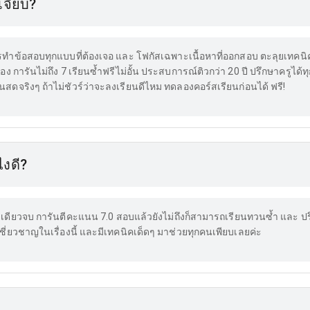
จี๊ยบ?
การทำข้อสอบทุกแบบที่ต้องเจอ และ โฟกัสเฉพาะเนื้อหาที่ออกสอบ ตะลุยเทคนิ
ง การันไม่ถึง 7 เรียนซ้ำฟรีไม่อั้น ประสบการณ์ติวกว่า 20 ปี ปรึกษาครูได้ทุ
สดจริงๆ ถ้าไม่ชัวร์ว่าจะลงเรียนดีไหม ทดลองคอร์สเรียนก่อนได้ ฟรี!
ไงดี?
ั้งเดียวจบ การันตีคะแนน 7.0 สอบแล้วยังไม่ถึงก็สามารถเรียนทวนซ้ำ และ ปรึ
ชี่ยวชาญในเรื่องนี้ และมีเทคนิคเด็ดๆ มาช่วยทุกคนเพียบเลยค่ะ