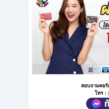
สอบถามคอร์ส
โทร :