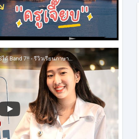
เรียน IELTS ที่ไหนดี? - น้องชิงสอบ IELTSได้ Band 7!! - รีวิวเรียนภาษาอังกฤษติวสอบ IELTS กับครูเจี๊ยบ