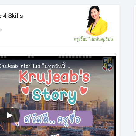
 4 Skills
ษะ
ครูเจี๊ยบ โอเพ่นดูเรียน
ทำความรู้จักกับครูเจี๊ยบ กว่าจะมาเป็น KruJeab InterHub ในทุกวันนี้ ต้องผ่านอะไรบ้าง #ครูเจี๊ยบIELTS