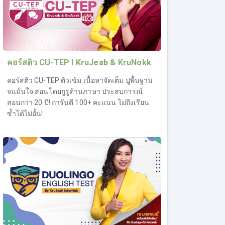
คอร์สติว CU-TEP l KruJeab & KruNokk
คอร์สติว CU-TEP ติวเข้ม เนื้อหาจัดเต็ม ปูพื้นฐาน
จนมั่นใจ สอนโดยกูรูด้านภาษา ประสบการณ์
สอนกว่า 20 ปี! การันตี 100+ คะแนน ไม่ถึงเรียน
ซ้ำได้ไม่อั้น!