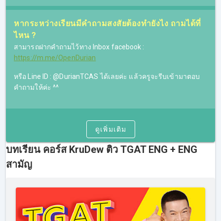
หากระหว่างเรียนมีคำถามสงสัยต้องทำยังไง ถามได้ที่
ไหน ?
สามารถฝากคำถามไว้ทาง Inbox facebook :
https://m.me/OpenDurian
หรือ Line ID : @DurianTCAS ได้เลยค่ะ แล้วครูจะรีบเข้ามาตอบ
คำถามให้ค่ะ ^^
ดูเพิ่มเติม
บทเรียน คอร์ส KruDew ติว TGAT ENG + ENG
สามัญ