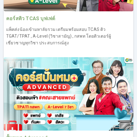
คอร์สติว TCAS บุฟเฟต์
แพ็คส่งน้องเข้ามหาลัยรวม เตรียมพร้อมสอบ TCAS ติว
TGAT/TPAT , A-Level (วิชาสามัญ) , กสพท โดยติวเตอร์ผู้
เชี่ยวชาญทุกวิชา ประสบการณ์สูง