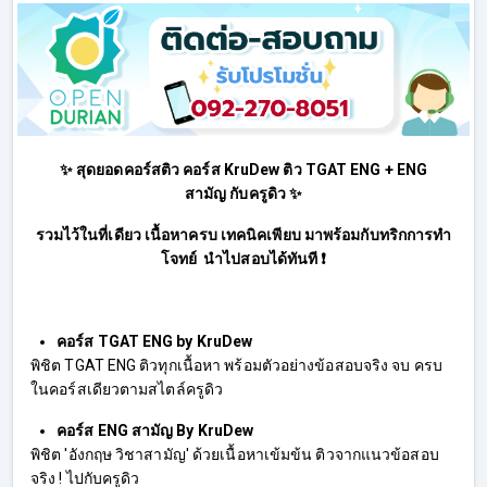
✨ สุดยอดคอร์สติว คอร์ส KruDew ติว TGAT ENG + ENG
สามัญ กับครูดิว ✨
รวมไว้ในที่เดียว เนื้อหาครบ เทคนิคเพียบ มาพร้อมกับทริกการทำ
โจทย์ นำไปสอบได้ทันที ❗
คอร์ส TGAT ENG by KruDew
พิชิต TGAT ENG ติวทุกเนื้อหา พร้อมตัวอย่างข้อสอบจริง จบ ครบ
ในคอร์สเดียวตามสไตล์ครูดิว
คอร์ส ENG สามัญ By KruDew
พิชิต 'อังกฤษ วิชาสามัญ' ด้วยเนื้อหาเข้มข้น ติวจากแนวข้อสอบ
จริง ! ไปกับครูดิว