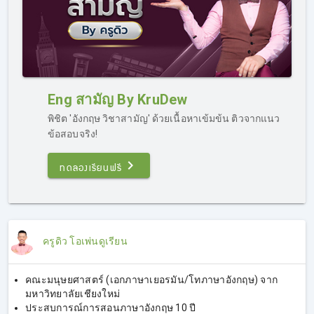
Eng สามัญ By KruDew
พิชิต 'อังกฤษ วิชาสามัญ' ด้วยเนื้อหาเข้มข้น ติวจากแนว
ข้อสอบจริง!
ทดลองเรียนฟรี
ครูดิว โอเพ่นดูเรียน
คณะมนุษยศาสตร์ (เอกภาษาเยอรมัน/โทภาษาอังกฤษ) จาก
มหาวิทยาลัยเชียงใหม่
ประสบการณ์การสอนภาษาอังกฤษ 10 ปี