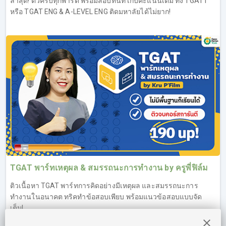
ล่าสุด! ติวครบทุกพาร์ต พร้อมสอบทันที เก็บคะแนนเต็ม ทั้ง TGAT1
หรือ TGAT ENG & A-LEVEL ENG ติดมหาลัยได้ไม่ยาก!
TGAT พาร์ทเหตุผล & สมรรถนะการทำงาน by ครูพี่ฟิล์ม
ติวเนื้อหา TGAT พาร์ทการคิดอย่างมีเหตุผล และสมรรถนะการ
ทำงานในอนาคต ทริคทำข้อสอบเพียบ พร้อมแนวข้อสอบแบบจัด
เต็ม!