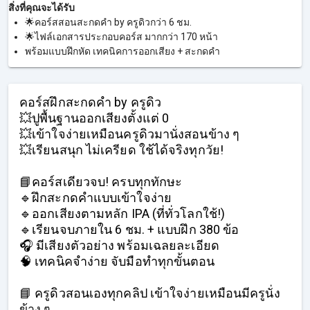
สิ่งที่คุณจะได้รับ
🌟คอร์สสอนสะกดคำ by ครูดิวกว่า 6 ชม.
🌟ไฟล์เอกสารประกอบคอร์ส มากกว่า 170 หน้า
พร้อมแบบฝึกหัด เทคนิคการออกเสียง + สะกดคำ
คอร์สฝึกสะกดคำ by ครูดิว
💥ปูพื้นฐานออกเสียงตั้งแต่ 0
💥เข้าใจง่ายเหมือนครูดิวมานั่งสอนข้าง ๆ
💥เรียนสนุก ไม่เครียด ใช้ได้จริงทุกวัย!
📘คอร์สเดียวจบ! ครบทุกทักษะ
🔹ฝึกสะกดคำแบบเข้าใจง่าย
🔹ออกเสียงตามหลัก IPA (ที่ทั่วโลกใช้!)
🔹เรียนจบภายใน 6 ชม. + แบบฝึก 380 ข้อ
🎧 มีเสียงตัวอย่าง พร้อมเฉลยละเอียด
🧠 เทคนิคจำง่าย จับมือทำทุกขั้นตอน
📘 ครูดิวสอนเองทุกคลิป เข้าใจง่ายเหมือนมีครูนั่ง
ข้าง ๆ