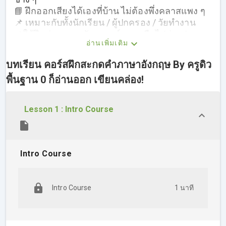
📘 ฝึกออกเสียงได้เองที่บ้าน ไม่ต้องพึ่งคลาสแพง ๆ
📌 เหมาะกับทั้งนักเรียน / ผู้ปกครอง / วัยทำงาน
📌ใช้ฝึกก่อนสอบ, สัมภาษณ์งาน หรือไปต่างประเทศ
อ่านเพิ่มเติม
ได้หมด!
บทเรียน คอร์สฝึกสะกดคำภาษาอังกฤษ By ครูดิว
👇 อยากออกเสียงได้ “เป๊ะทุกคำ” แบบฝรั่ง
พื้นฐาน 0 ก็อ่านออก เขียนคล่อง!
แค่เริ่มฝึกจากคอร์สนี้ แล้วคุณจะพูดได้มั่นใจขึ้น
1000% 💯
Lesson 1 : Intro Course
Intro Course
Intro Course
1 นาที