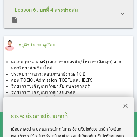
Lesson 6 : บทที่ 4 สระประสม
ครูดิว โอเพ่นดูเรียน
คณะมนุษยศาสตร์ (เอกภาษาเยอรมัน/โทภาษาอังกฤษ) จาก
มหาวิทยาลัยเชียงใหม่
ประสบการณ์การสอนภาษาอังกฤษ 10 ปี
สอน TOEIC , Admission, TOEFL,และ IELTS
วิทยากรรับเชิญมหาวิทยาลัยเกษตรศาสตร์
วิทยากรรับเชิญมหาวิทยาลัยมหิดล
วิทยากรรับเชิญองค์กรชั้นนำ เช่น เมจิ, ปตท., SCG,
ตลาดหลักทรัพย์แห่งประเทศไทย
รายละเอียดการใช้งานคุกกี้
เพื่อประโยชน์และประสบการณ์ที่ดีในการใช้งานเว็บไซต์ของ บริษัท โอเพ่นดู
เรียน จํากัด
(“โอเพ่นดูเรียน”)
โอเพ่นดูเรียนจึงใช้คุกกี้บนเว็บไซต์ของบริษัท