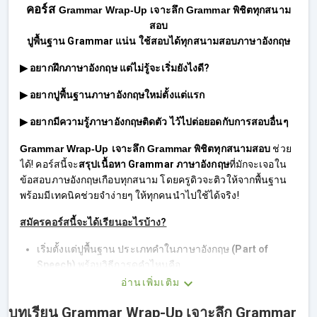
คอร์ส
Grammar Wrap-Up เจาะลึก Grammar พิชิตทุกสนาม
สอบ
ปูพื้นฐาน Grammar แน่น ใช้สอบได้ทุกสนามสอบภาษาอังกฤษ
▶ อยากฝึกภาษาอังกฤษ แต่ไม่รู้จะเริ่มยังไงดี?
▶ อยากปูพื้นฐานภาษาอังกฤษใหม่ตั้งแต่แรก
▶ อยากมีความรู้ภาษาอังกฤษติดตัว ไว้ไปต่อยอดกับการสอบอื่นๆ
Grammar Wrap-Up เจาะลึก Grammar พิชิตทุกสนามสอบ
ช่วย
ได้! คอร์สนี้จะ
สรุปเนื้อหา Grammar ภาษาอังกฤษ
ที่มักจะเจอใน
ข้อสอบภาษอังกฤษเกือบทุกสนาม โดยครูดิวจะติวให้จากพื้นฐาน
พร้อมมีเทคนิคช่วยจำง่ายๆ ให้ทุกคนนำไปใช้ได้จริง!
สมัครคอร์สนี้จะได้เรียนอะไรบ้าง?
เริ่มตั้งแต่ปูพื้นฐาน ประเภทคำในภาษาอังกฤษ
(Part of
Speech)
พร้อมวิธีการดูคำไหนคือ
Noun/Verb/Adjective/Adverb
อ่านเพิ่มเติม
เทคนิคช่วงสังเกคคำลงท้ายต่างๆ ที่รับรองจำไม่มีลืม!
บทเรียน Grammar Wrap-Up เจาะลึก Grammar
ไปรู้จัก คำเชื่อม
(Connectors)
ในภาษาอังกฤษ ใช้ยังไง มี