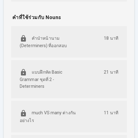
เรียนออนไลน์ได้ตลอด 24 ชั่วโมง ทบทวน ย้อนดู video และ
ฟังครูดิวสอนได้ทุกที่ ไม่จำกัดในอายุคอร์สเรียน
เข้าเรียนได้ทั้งคอมพิวเตอร์ แท็บเล็ต หรือ สมาร์ทโฟนก็ได้
คำที่ใช้ร่วมกับ Nouns
โดยไม่ต้องลงโปรแกรมเพิ่ม
คำนำหน้านาม
18 นาที
(Determiners) ที่ออกสอบ
แบบฝึกหัด Basic
21 นาที
Grammar ชุดที่ 2 -
Determiners
much VS many ต่างกัน
11 นาที
อย่างไร