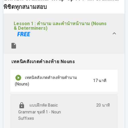
อะไรบ้าง
พิชิตทุกสนามสอบ
Pronoun
ทั้ง 5 แบบในภาษาอังกฤษ วิธีดูง่ายๆ ว่าแต่ละแบบ
ใช้ยังไง
เทคนิคช่วยจำ และแยก
Tenses ทั้ง 12 แบบ
(คอนเฟิร์มว่าจำ
Lesson 1 : คำนาม และคำนำหน้านาม (Nouns
& Determiners)
ง่ายชัวร์!)
Active-Passive Voice
ได้ยินบ่อยๆ แค่มันคืออะไร? ครูดิวจะ
มาสรุปให้ พร้อมสอนวิธีแต่งประโยค Passive
ศัพท์
Verb
ที่มักจะตามด้วย
Preposition
และออกข้อสอบ
ภาษาอังกฤษบ่อยๆ
Question Tags
คืออะไร? (ใช้ได้ทั้งสอง และไปคุยกับฝรั่งได้
เทคนิคสังเกตคำลงท้าย Nouns
ด้วย!)
เมื่อเรียนคอร์สนี้กับครูดิวไปแล้ว สามารถนำเทคนิคจากคอร์สไป
เทคนิคสังเกตคำลงท้ายคำนาม
ใช้กับการสอบภาษาอังกฤษได้ทุกสนามสอบ หรือจะฝึกไว้ในสื่อสาร
17 นาที
(Nouns)
ในชีวิตประจำวันก็ได้!
แบบฝึกหัด Basic
20 นาที
รูปแบบการเข้าเรียน
Grammar ชุดที่ 1 - Noun
ผู้เรียนจะสะดวกสบายในการเรียน ไม่ต้องเดินทาง ควบคุม
Suffixes
ตารางการเรียนและการทำงานของตัวเองได้