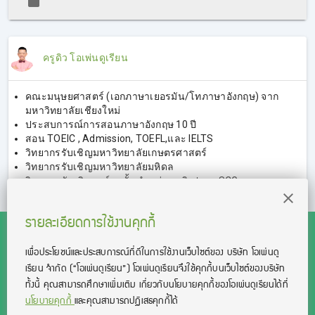
ครูดิว โอเพ่นดูเรียน
คณะมนุษยศาสตร์ (เอกภาษาเยอรมัน/โทภาษาอังกฤษ) จาก
มหาวิทยาลัยเชียงใหม่
ประสบการณ์การสอนภาษาอังกฤษ 10 ปี
สอน TOEIC , Admission, TOEFL,และ IELTS
วิทยากรรับเชิญมหาวิทยาลัยเกษตรศาสตร์
วิทยากรรับเชิญมหาวิทยาลัยมหิดล
วิทยากรรับเชิญองค์กรชั้นนำ เช่น เมจิ, ปตท., SCG,
ตลาดหลักทรัพย์แห่งประเทศไทย
รายละเอียดการใช้งานคุกกี้
เพื่อประโยชน์และประสบการณ์ที่ดีในการใช้งานเว็บไซต์ของ บริษัท โอเพ่นดู
เรียน จํากัด
(“โอเพ่นดูเรียน”)
โอเพ่นดูเรียนจึงใช้คุกกี้บนเว็บไซต์ของบริษัท
สงวนลิขสิทธิ์โดย บริษัท โอเพ่นดูเรียน จำกัด 2021 ©︎ OpenDurian
ทั้งนี้ คุณสามารถศึกษาเพิ่มเติม เกี่ยวกับนโยบายคุกกี้ของโอเพ่นดูเรียนได้ที่
Co., Ltd.
นโยบายคุกกี้
และคุณสามารถปฏิเสธคุกกี้ได้
TOEIC® and TOEFL® are registered trademarks of Educational Testing
Service (ETS).